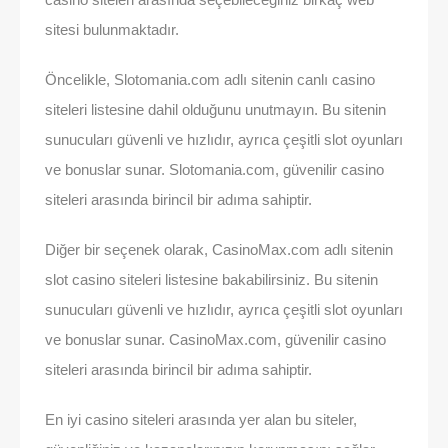
sitesi bulunmaktadır.
Öncelikle, Slotomania.com adlı sitenin canlı casino
siteleri listesine dahil olduğunu unutmayın. Bu sitenin
sunucuları güvenli ve hızlıdır, ayrıca çeşitli slot oyunları
ve bonuslar sunar. Slotomania.com, güvenilir casino
siteleri arasında birincil bir adıma sahiptir.
Diğer bir seçenek olarak, CasinoMax.com adlı sitenin
slot casino siteleri listesine bakabilirsiniz. Bu sitenin
sunucuları güvenli ve hızlıdır, ayrıca çeşitli slot oyunları
ve bonuslar sunar. CasinoMax.com, güvenilir casino
siteleri arasında birincil bir adıma sahiptir.
En iyi casino siteleri arasında yer alan bu siteler,