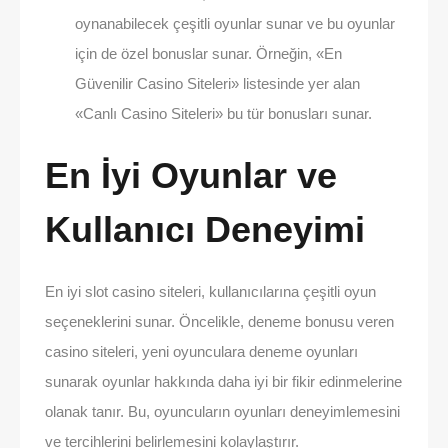
oynanabilecek çeşitli oyunlar sunar ve bu oyunlar
için de özel bonuslar sunar. Örneğin, «En
Güvenilir Casino Siteleri» listesinde yer alan
«Canlı Casino Siteleri» bu tür bonusları sunar.
En İyi Oyunlar ve
Kullanıcı Deneyimi
En iyi slot casino siteleri, kullanıcılarına çeşitli oyun
seçeneklerini sunar. Öncelikle, deneme bonusu veren
casino siteleri, yeni oyunculara deneme oyunları
sunarak oyunlar hakkında daha iyi bir fikir edinmelerine
olanak tanır. Bu, oyuncuların oyunları deneyimlemesini
ve tercihlerini belirlemesini kolaylaştırır.