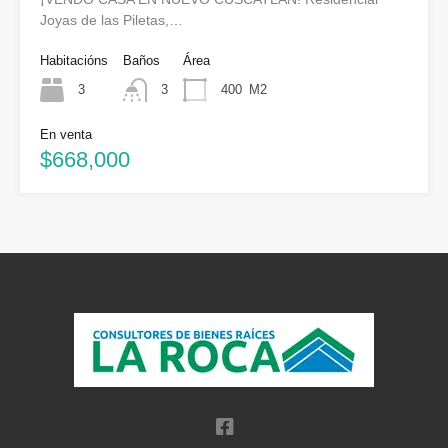
Joyas de las Piletas,…
Habitacións
Baños
Área
3
3
400
M2
En venta
$668,000