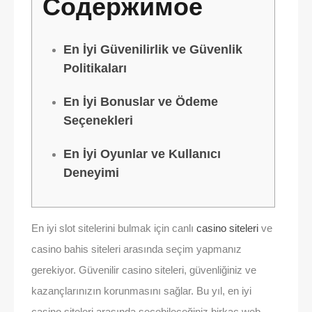
Содержимое
En İyi Güvenilirlik ve Güvenlik
Politikaları
En İyi Bonuslar ve Ödeme
Seçenekleri
En İyi Oyunlar ve Kullanıcı
Deneyimi
En iyi slot sitelerini bulmak için canlı
casino siteleri
ve
casino bahis siteleri arasında seçim yapmanız
gerekiyor. Güvenilir casino siteleri, güvenliğiniz ve
kazançlarınızın korunmasını sağlar. Bu yıl, en iyi
casino siteleri arasında seçebileceğiniz birkaç web