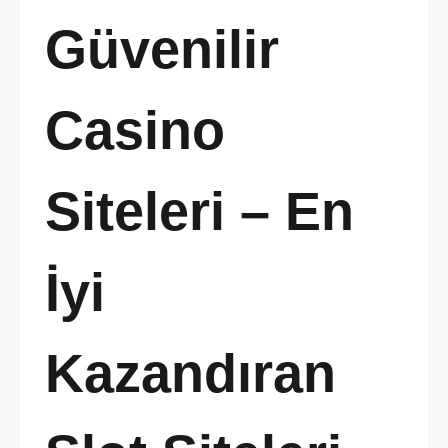
Güvenilir
Casino
Siteleri – En
İyi
Kazandıran