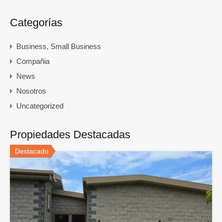
Categorías
Business, Small Business
Compañia
News
Nosotros
Uncategorized
Propiedades Destacadas
Destacado