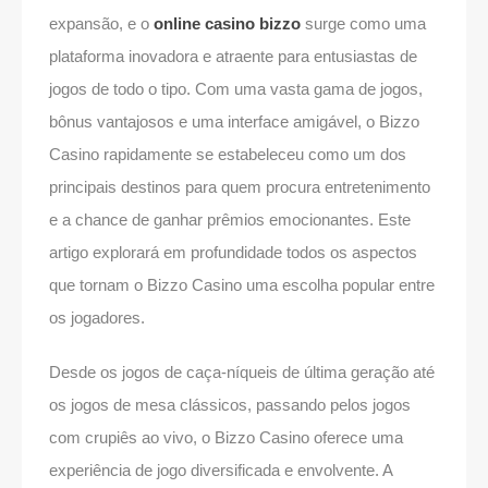
expansão, e o
online casino bizzo
surge como uma
plataforma inovadora e atraente para entusiastas de
jogos de todo o tipo. Com uma vasta gama de jogos,
bônus vantajosos e uma interface amigável, o Bizzo
Casino rapidamente se estabeleceu como um dos
principais destinos para quem procura entretenimento
e a chance de ganhar prêmios emocionantes. Este
artigo explorará em profundidade todos os aspectos
que tornam o Bizzo Casino uma escolha popular entre
os jogadores.
Desde os jogos de caça-níqueis de última geração até
os jogos de mesa clássicos, passando pelos jogos
com crupiês ao vivo, o Bizzo Casino oferece uma
experiência de jogo diversificada e envolvente. A