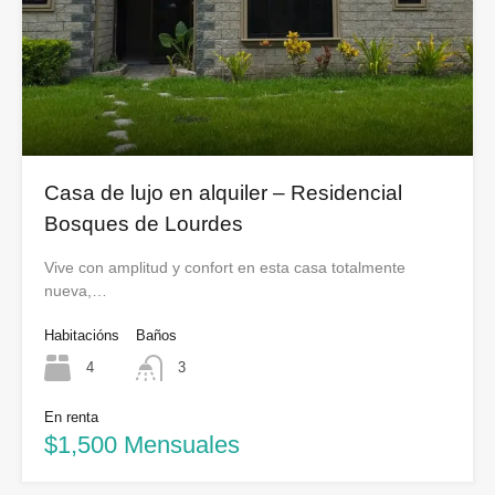
Casa de lujo en alquiler – Residencial
Bosques de Lourdes
Vive con amplitud y confort en esta casa totalmente
nueva,…
Habitacións
Baños
4
3
En renta
$1,500 Mensuales