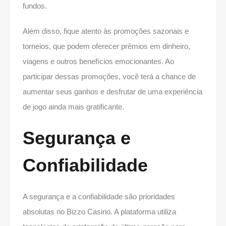
fundos.
Além disso, fique atento às promoções sazonais e
torneios, que podem oferecer prêmios em dinheiro,
viagens e outros benefícios emocionantes. Ao
participar dessas promoções, você terá a chance de
aumentar seus ganhos e desfrutar de uma experiência
de jogo ainda mais gratificante.
Segurança e
Confiabilidade
A segurança e a confiabilidade são prioridades
absolutas no Bizzo Casino. A plataforma utiliza