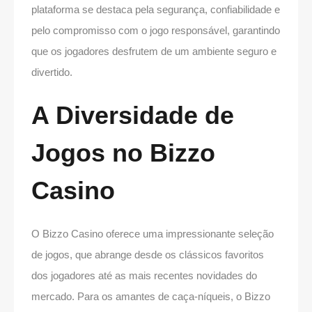
plataforma se destaca pela segurança, confiabilidade e
pelo compromisso com o jogo responsável, garantindo
que os jogadores desfrutem de um ambiente seguro e
divertido.
A Diversidade de
Jogos no Bizzo
Casino
O Bizzo Casino oferece uma impressionante seleção
de jogos, que abrange desde os clássicos favoritos
dos jogadores até as mais recentes novidades do
mercado. Para os amantes de caça-níqueis, o Bizzo