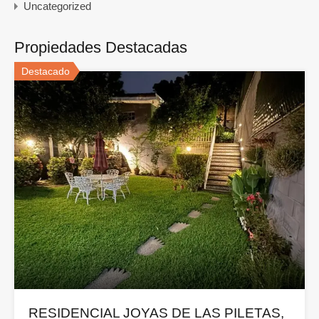
Uncategorized
Propiedades Destacadas
Destacado
RESIDENCIAL JOYAS DE LAS PILETAS,