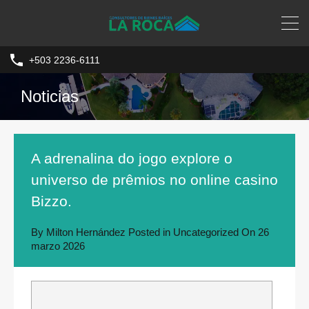
+503 2236-6111
Noticias
A adrenalina do jogo explore o
universo de prêmios no online casino
Bizzo.
By
Milton Hernández
Posted in
Uncategorized
On
26
marzo 2026