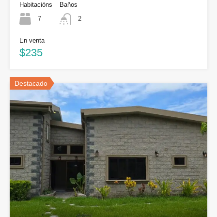
Habitacións
Baños
7
2
En venta
$235
Destacado