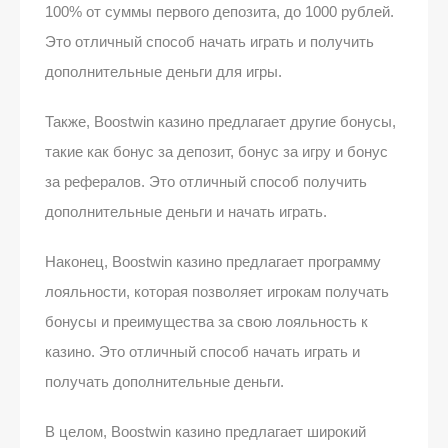
100% от суммы первого депозита, до 1000 рублей.
Это отличный способ начать играть и получить
дополнительные деньги для игры.
Также, Boostwin казино предлагает другие бонусы,
такие как бонус за депозит, бонус за игру и бонус
за рефералов. Это отличный способ получить
дополнительные деньги и начать играть.
Наконец, Boostwin казино предлагает программу
лояльности, которая позволяет игрокам получать
бонусы и преимущества за свою лояльность к
казино. Это отличный способ начать играть и
получать дополнительные деньги.
В целом, Boostwin казино предлагает широкий