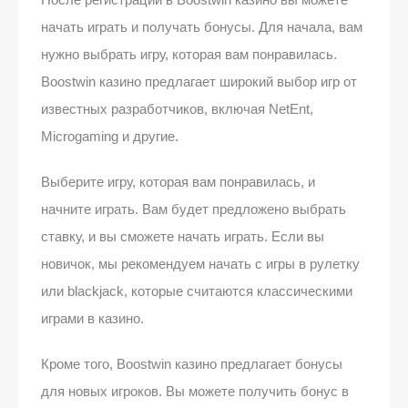
начать играть и получать бонусы. Для начала, вам
нужно выбрать игру, которая вам понравилась.
Boostwin казино предлагает широкий выбор игр от
известных разработчиков, включая NetEnt,
Microgaming и другие.
Выберите игру, которая вам понравилась, и
начните играть. Вам будет предложено выбрать
ставку, и вы сможете начать играть. Если вы
новичок, мы рекомендуем начать с игры в рулетку
или blackjack, которые считаются классическими
играми в казино.
Кроме того, Boostwin казино предлагает бонусы
для новых игроков. Вы можете получить бонус в