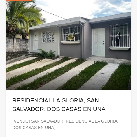
RESIDENCIAL LA GLORIA, SAN
SALVADOR. DOS CASAS EN UNA
¡VENDO! SAN SALVADOR. RESIDENCIAL LA GLORIA.
DOS CASAS EN UNA,…