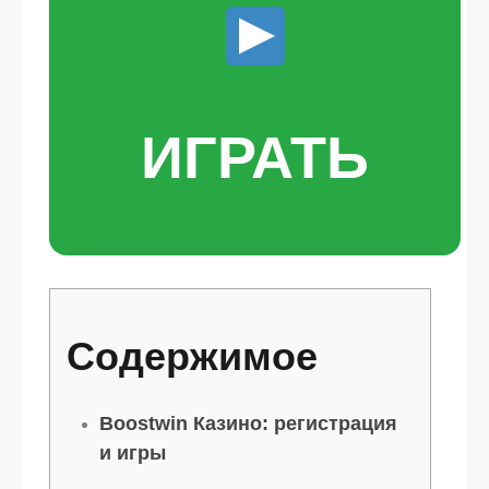
ИГРАТЬ
Содержимое
Boostwin Казино: регистрация
и игры