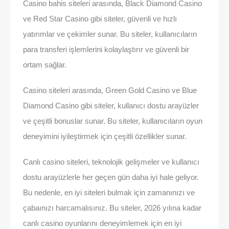
Casino bahis siteleri arasında, Black Diamond Casino
ve Red Star Casino gibi siteler, güvenli ve hızlı
yatırımlar ve çekimler sunar. Bu siteler, kullanıcıların
para transferi işlemlerini kolaylaştırır ve güvenli bir
ortam sağlar.
Casino siteleri arasında, Green Gold Casino ve Blue
Diamond Casino gibi siteler, kullanıcı dostu arayüzler
ve çeşitli bonuslar sunar. Bu siteler, kullanıcıların oyun
deneyimini iyileştirmek için çeşitli özellikler sunar.
Canlı casino siteleri, teknolojik gelişmeler ve kullanıcı
dostu arayüzlerle her geçen gün daha iyi hale geliyor.
Bu nedenle, en iyi siteleri bulmak için zamanınızı ve
çabaınızı harcamalısınız. Bu siteler, 2026 yılına kadar
canlı casino oyunlarını deneyimlemek için en iyi