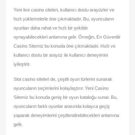
Yeni live casino siteleri, kullanıcı dostu arayüzler ve
hızlı yüklemelerle öne çıkmaktadır. Bu, oyuncuların
oyunları daha rahat ve hızlı bir şekilde
oynayabilecekleri anlamına gelir. Örneğin, En Güvenilir
Casino Sitemiz bu konuda öne çıkmaktadır. Hızlı ve
kullanıcı dostu bir arayüz ile kullanıcı deneyimini
iyileştirir.
Slot casino siteleri de, çeşitli oyun türlerini sunarak
oyuncuların seçimlerini kolaylaştırır. Yeni Casino
Sitemiz bu konuda geniş bir oyun kataloğu sunar. Bu,
oyuncuların farklı oyunlar arasında kolayca geçiş
yaparak deneyimlerini çeşitlendirebilecekleri anlamına
gelir.