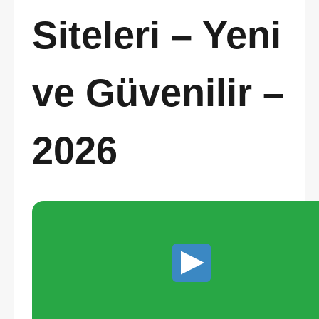
Siteleri – Yeni
ve Güvenilir –
2026