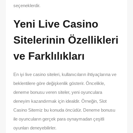
seçeneklerdir.
Yeni Live Casino
Sitelerinin Özellikleri
ve Farklılıkları
En iyi live casino siteleri, kullanıcıların ihtiyaçlarına ve
beklentilere göre değişkenlik gösterir. Öncelikle,
deneme bonusu veren siteler, yeni oyunculara
deneyim kazandırmak için idealdir. Örneğin, Slot
Casino Sitemiz bu konuda öncüdür. Deneme bonusu
ile oyuncuların gerçek para oynaymadan çeşitli
oyunları deneyebilirler.