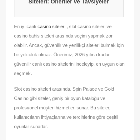
Siteleri: Öneriler ve Tavsiyeler
En iyi canlı
casino siteleri
, slot casino siteleri ve
casino bahis siteleri arasında seçim yapmak zor
olabilir. Ancak, güvenilir ve yenilikçi siteleri bulmak için
bir yolculuk olmaz. Önerimiz, 2026 yılına kadar
güvenilir canlı casino sitelerini inceleyip, en uygun olanı
seçmek.
Slot casino siteleri arasında, Spin Palace ve Gold
Casino gibi siteler, geniş bir oyun kataloğu ve
profesyonel müşteri hizmetleri sunar. Bu siteler,
kullanıcıların ihtiyaçlarına ve tercihlerine göre çeşitli
oyunlar sunarlar.