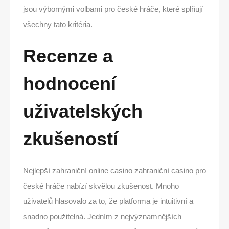
jsou výbornými volbami pro české hráče, které splňují
všechny tato kritéria.
Recenze a
hodnocení
uživatelských
zkušeností
Nejlepší zahraniční online casino zahraniční casino pro
české hráče nabízí skvělou zkušenost. Mnoho
uživatelů hlasovalo za to, že platforma je intuitivní a
snadno použitelná. Jedním z nejvýznamnějších