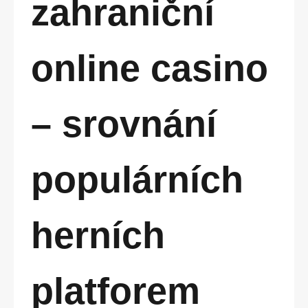
zahraniční
online casino
– srovnání
populárních
herních
platforem