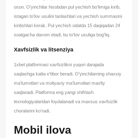
oson. O’yinchilar hisobdan pul yechish bo’limiga kirib,
istagan to’lov usulini tanlashlari va yechish summasini
kiritishlari kerak. Pul yechish odatda 15 daqiqadan 24
soatgacha davom etadi, bu to’lov usuliga bog’liq.
Xavfsizlik va litsenziya
1xbet platformasi xavfsizlikni yuqori darajada
saqlashga katta e’tibor beradi. O’yinchilarning shaxsiy
ma’lumotlari va moliyaviy ma’lumotlari maxfiy
saqlanadi. Platforma eng yangi shifrlash
texnologiyalaridan foydalanadi va maxsus xavfsizlik
choralarini ko’radi.
Mobil ilova