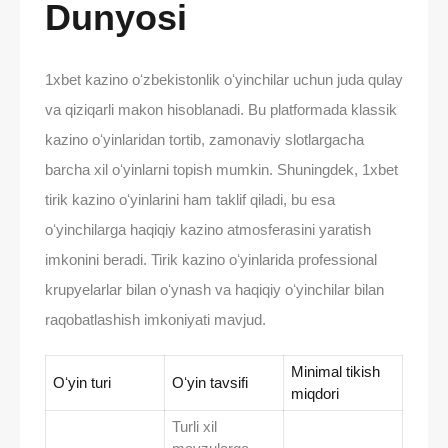
Dunyosi
1xbet kazino oʻzbekistonlik oʻyinchilar uchun juda qulay
va qiziqarli makon hisoblanadi. Bu platformada klassik
kazino oʻyinlaridan tortib, zamonaviy slotlargacha
barcha xil oʻyinlarni topish mumkin. Shuningdek, 1xbet
tirik kazino oʻyinlarini ham taklif qiladi, bu esa
oʻyinchilarga haqiqiy kazino atmosferasini yaratish
imkonini beradi. Tirik kazino oʻyinlarida professional
krupyelarlar bilan oʻynash va haqiqiy oʻyinchilar bilan
raqobatlashish imkoniyati mavjud.
Minimal tikish
Oʻyin turi
Oʻyin tavsifi
miqdori
Turli xil