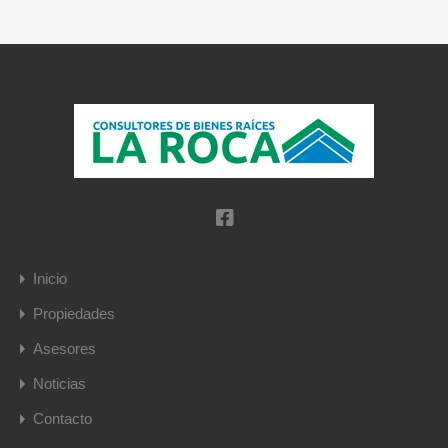
Inicio
Propiedades
Asesores
Noticias
Contacto