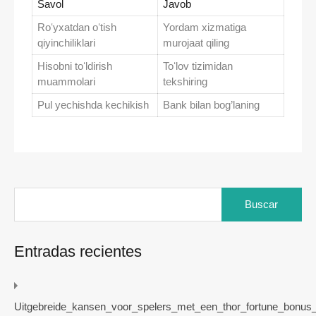
Savol
Javob
Roʻyxatdan oʻtish
Yordam xizmatiga
qiyinchiliklari
murojaat qiling
Hisobni toʻldirish
Toʻlov tizimidan
muammolari
tekshiring
Pul yechishda kechikish
Bank bilan bog’laning
Buscar:
Entradas recientes
Uitgebreide_kansen_voor_spelers_met_een_thor_fortune_bonus_