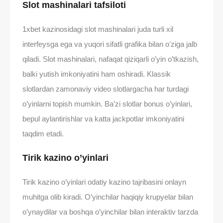
Slot mashinalari tafsiloti
1xbet kazinosidagi slot mashinalari juda turli xil
interfeysga ega va yuqori sifatli grafika bilan oʻziga jalb
qiladi. Slot mashinalari, nafaqat qiziqarli o’yin o’tkazish,
balki yutish imkoniyatini ham oshiradi. Klassik
slotlardan zamonaviy video slotlargacha har turdagi
o’yinlarni topish mumkin. Ba’zi slotlar bonus o’yinlari,
bepul aylantirishlar va katta jackpotlar imkoniyatini
taqdim etadi.
Tirik kazino o’yinlari
Tirik kazino o’yinlari odatiy kazino tajribasini onlayn
muhitga olib kiradi. O’yinchilar haqiqiy krupyelar bilan
o’ynaydilar va boshqa o’yinchilar bilan interaktiv tarzda