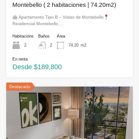
Montebello ( 2 habitaciones | 74.20m2)
Apartamento Tipo B – Vistas de Montebello
Residencial Montebello,…
Habitacións
Baños
Área
2
2
74.20
m2
En renta
Desde $189,800
Destacado