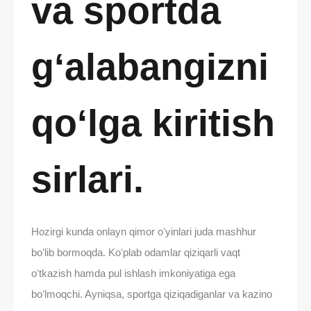
va sportda
gʻalabangizni
qoʻlga kiritish
sirlari.
Hozirgi kunda onlayn qimor oʻyinlari juda mashhur
boʻlib bormoqda. Koʻplab odamlar qiziqarli vaqt
oʻtkazish hamda pul ishlash imkoniyatiga ega
boʻlmoqchi. Ayniqsa, sportga qiziqadiganlar va kazino