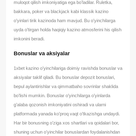
muloqot qilish imkoniyatiga ega bo’ladilar. Ruletka,
bakkara, poker va blackjack kabi klassik kazino
o’yinlari tirik kazinoda ham mavjud. Bu o’yinchilarga
uyda o’tirgan holda haqiqiy kazino atmosferini his qilish
imkonini beradi.
Bonuslar va aksiyalar
1xbet kazino o’yinchilariga doimiy ravishda bonuslar va
aksiyalar taklif qiladi. Bu bonuslar depozit bonuslari,
bepul aylantirishlar va qimmatbaho sovrinlar shaklida
bo’lishi mumkin. Bonuslar o’yinchilarga o’yinlarda
g’alaba qozonish imkoniyatini oshiradi va ularni
platformada yanada ko’proq vaqt o’tkazishga undaydi.
Har bir bonusning o’ziga xos shartlari va qoidalari bor,
shuning uchun o’yinchilar bonuslardan foydalanishdan