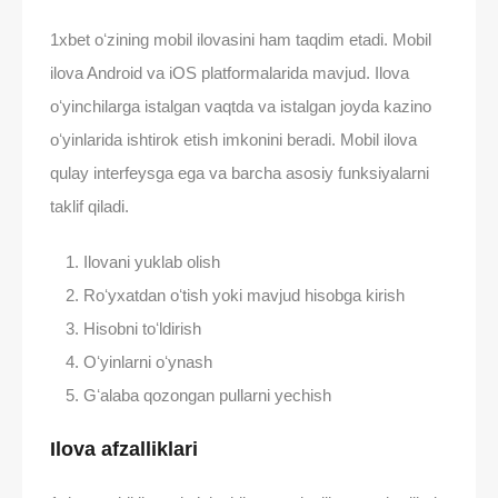
1xbet oʻzining mobil ilovasini ham taqdim etadi. Mobil
ilova Android va iOS platformalarida mavjud. Ilova
oʻyinchilarga istalgan vaqtda va istalgan joyda kazino
oʻyinlarida ishtirok etish imkonini beradi. Mobil ilova
qulay interfeysga ega va barcha asosiy funksiyalarni
taklif qiladi.
Ilovani yuklab olish
Roʻyxatdan oʻtish yoki mavjud hisobga kirish
Hisobni toʻldirish
Oʻyinlarni oʻynash
Gʻalaba qozongan pullarni yechish
Ilova afzalliklari