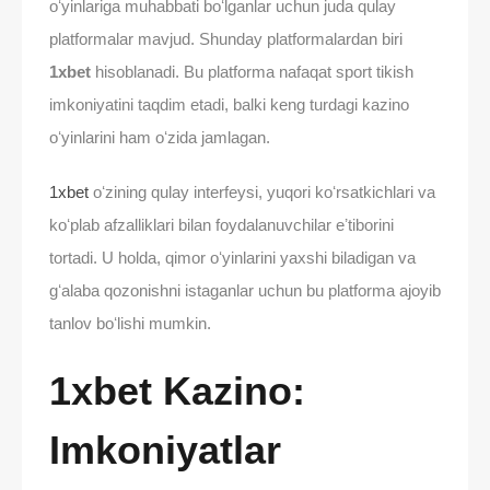
oʻyinlariga muhabbati boʻlganlar uchun juda qulay
platformalar mavjud. Shunday platformalardan biri
1xbet
hisoblanadi. Bu platforma nafaqat sport tikish
imkoniyatini taqdim etadi, balki keng turdagi kazino
oʻyinlarini ham oʻzida jamlagan.
1xbet
oʻzining qulay interfeysi, yuqori koʻrsatkichlari va
koʻplab afzalliklari bilan foydalanuvchilar eʼtiborini
tortadi. U holda, qimor oʻyinlarini yaxshi biladigan va
gʻalaba qozonishni istaganlar uchun bu platforma ajoyib
tanlov boʻlishi mumkin.
1xbet Kazino:
Imkoniyatlar