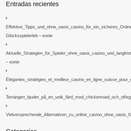
Entradas recientes
Effektive_Tipps_und_ohne_oasis_casino_für_ein_sicheres_Onlin
Glücksspielerleb – копія
Aktuelle_Strategien_für_Spieler_ohne_oasis_casino_und_langfris
– копія
Élégantes_stratégies_et_meilleur_casino_en_ligne_suisse_pour
Terrängen_bjuder_på_en_unik_färd_med_chickenroad_och_oförg
Vielversprechende_Alternativen_zu_online_casino_ohne_oasis_f