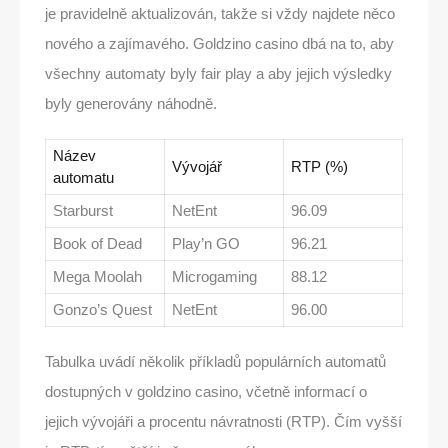
je pravidelně aktualizován, takže si vždy najdete něco
nového a zajímavého. Goldzino casino dbá na to, aby
všechny automaty byly fair play a aby jejich výsledky
byly generovány náhodně.
Název
Vývojář
RTP (%)
automatu
Starburst
NetEnt
96.09
Book of Dead
Play’n GO
96.21
Mega Moolah
Microgaming
88.12
Gonzo’s Quest
NetEnt
96.00
Tabulka uvádí několik příkladů populárních automatů
dostupných v goldzino casino, včetně informací o
jejich vývojáři a procentu návratnosti (RTP). Čím vyšší