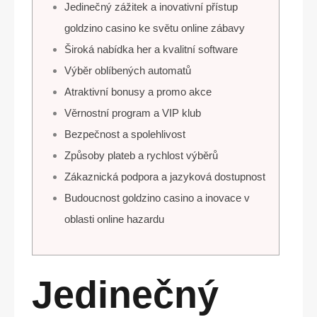
Jedinečný zážitek a inovativní přístup
goldzino casino ke světu online zábavy
Široká nabídka her a kvalitní software
Výběr oblíbených automatů
Atraktivní bonusy a promo akce
Věrnostní program a VIP klub
Bezpečnost a spolehlivost
Způsoby plateb a rychlost výběrů
Zákaznická podpora a jazyková dostupnost
Budoucnost goldzino casino a inovace v
oblasti online hazardu
Jedinečný