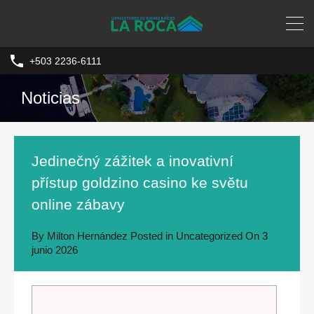
+503 2236-6111
Noticias
Jedinečný zážitek a inovativní
přístup goldzino casino ke světu
online zábavy
By
Milton Hernández
Posted in
Uncategorized
On
3
junio 2026