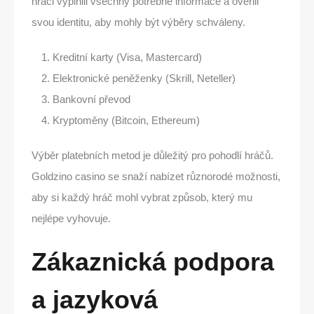
hráči vyplnili všechny potřebné informace a ověřili
svou identitu, aby mohly být výběry schváleny.
Kreditní karty (Visa, Mastercard)
Elektronické peněženky (Skrill, Neteller)
Bankovní převod
Kryptoměny (Bitcoin, Ethereum)
Výběr platebních metod je důležitý pro pohodlí hráčů.
Goldzino casino se snaží nabízet různorodé možnosti,
aby si každý hráč mohl vybrat způsob, který mu
nejlépe vyhovuje.
Zákaznická podpora
a jazyková