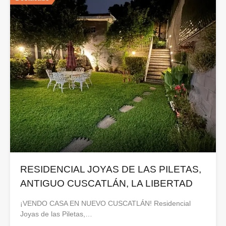
RESIDENCIAL JOYAS DE LAS PILETAS,
ANTIGUO CUSCATLÁN, LA LIBERTAD
¡VENDO CASA EN NUEVO CUSCATLÁN! Residencial
Joyas de las Piletas,…