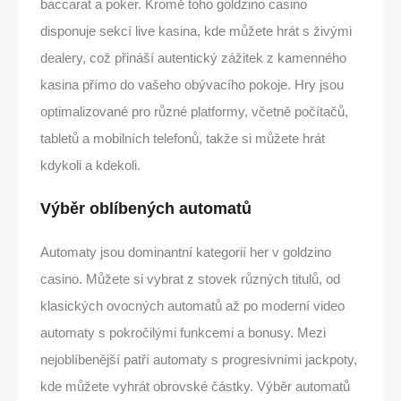
baccarat a poker. Kromě toho goldzino casino
disponuje sekcí live kasina, kde můžete hrát s živými
dealery, což přináší autentický zážitek z kamenného
kasina přímo do vašeho obývacího pokoje. Hry jsou
optimalizované pro různé platformy, včetně počítačů,
tabletů a mobilních telefonů, takže si můžete hrát
kdykoli a kdekoli.
Výběr oblíbených automatů
Automaty jsou dominantní kategorií her v goldzino
casino. Můžete si vybrat z stovek různých titulů, od
klasických ovocných automatů až po moderní video
automaty s pokročilými funkcemi a bonusy. Mezi
nejoblíbenější patří automaty s progresivními jackpoty,
kde můžete vyhrát obrovské částky. Výběr automatů