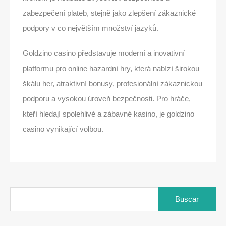
zabezpečení plateb, stejně jako zlepšení zákaznické
podpory v co největším množství jazyků.
Goldzino casino představuje moderní a inovativní
platformu pro online hazardní hry, která nabízí širokou
škálu her, atraktivní bonusy, profesionální zákaznickou
podporu a vysokou úroveň bezpečnosti. Pro hráče,
kteří hledají spolehlivé a zábavné kasino, je goldzino
casino vynikající volbou.
Buscar: