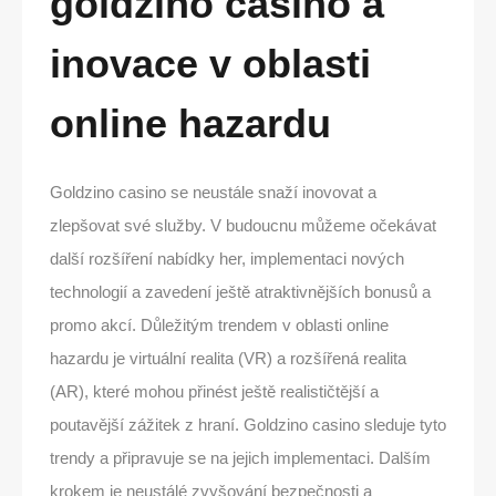
goldzino casino a
inovace v oblasti
online hazardu
Goldzino casino se neustále snaží inovovat a
zlepšovat své služby. V budoucnu můžeme očekávat
další rozšíření nabídky her, implementaci nových
technologií a zavedení ještě atraktivnějších bonusů a
promo akcí. Důležitým trendem v oblasti online
hazardu je virtuální realita (VR) a rozšířená realita
(AR), které mohou přinést ještě realističtější a
poutavější zážitek z hraní. Goldzino casino sleduje tyto
trendy a připravuje se na jejich implementaci. Dalším
krokem je neustálé zvyšování bezpečnosti a