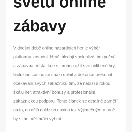
světu online
zábavy
V dnešní době online hazardních her je výběr
platformy zásadní. Hráči hledají spolehlivá, bezpečná
a zábavná místa, kde si mohou užít své oblíbené hry.
Goldzino casino se snaží splnit a dokonce překonat
očekávání svých zákazníků tím, že nabízí širokou
škálu her, atraktivní bonusy a profesionální
zákaznickou podporu. Tento článek se detailně zaměří
na to, co dělá goldzino casino tak výjimečným a proč
by si ho měli hráči vybrat.