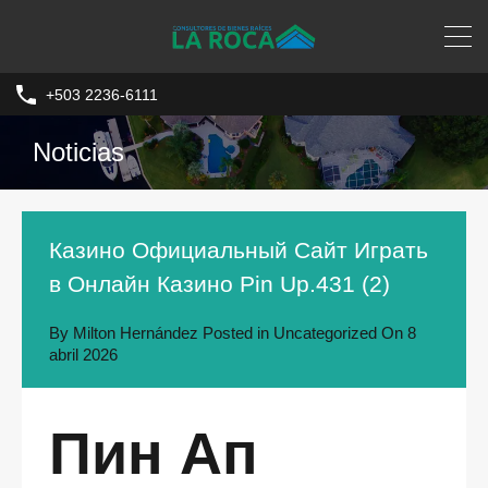
+503 2236-6111
Noticias
Казино Официальный Сайт Играть
в Онлайн Казино Pin Up.431 (2)
By
Milton Hernández
Posted in
Uncategorized
On
8
abril 2026
Пин Ап