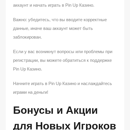
аккаунт и начать играть в Pin Up Казино.
Важно: убедитесь, что вы вводите корректные
данные, иначе ваш аккаунт может быть
заблокирован.
Если у вас возникнут вопросы или проблемы при
регистрации, вы можете обратиться к поддержке
Pin Up Казино.
Начните играть в Pin Up Казино и наслаждайтесь
играми на деньги!
Бонусы и Акции
для Новых Игроков