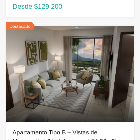
Desde $129,200
Destacado
Apartamento Tipo B – Vistas de