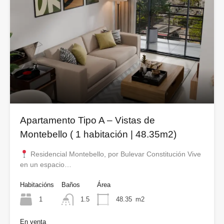
Apartamento Tipo A – Vistas de
Montebello ( 1 habitación | 48.35m2)
Residencial Montebello, por Bulevar Constitución Vive
en un espacio…
Habitacións
Baños
Área
1
1.5
48.35
m2
En venta