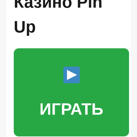
Казино Pin
Up
ИГРАТЬ