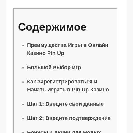
Содержимое
Преимущества Игры в Онлайн
Казино Pin Up
Большой выбор игр
Как Зарегистрироваться и
Начать Играть в Pin Up Казино
Шаг 1: Введите свои данные
Шаг 2: Введите подтверждение
Бонусы и Акции для Новых