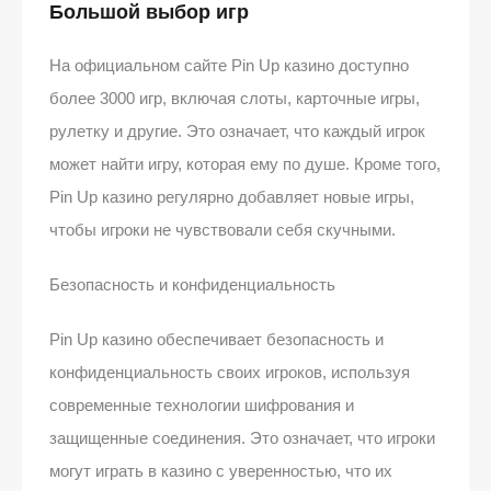
Большой выбор игр
На официальном сайте Pin Up казино доступно
более 3000 игр, включая слоты, карточные игры,
рулетку и другие. Это означает, что каждый игрок
может найти игру, которая ему по душе. Кроме того,
Pin Up казино регулярно добавляет новые игры,
чтобы игроки не чувствовали себя скучными.
Безопасность и конфиденциальность
Pin Up казино обеспечивает безопасность и
конфиденциальность своих игроков, используя
современные технологии шифрования и
защищенные соединения. Это означает, что игроки
могут играть в казино с уверенностью, что их