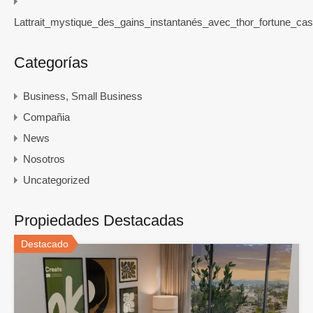
Lattrait_mystique_des_gains_instantanés_avec_thor_fortune_casi
Categorías
Business, Small Business
Compañia
News
Nosotros
Uncategorized
Propiedades Destacadas
Destacado