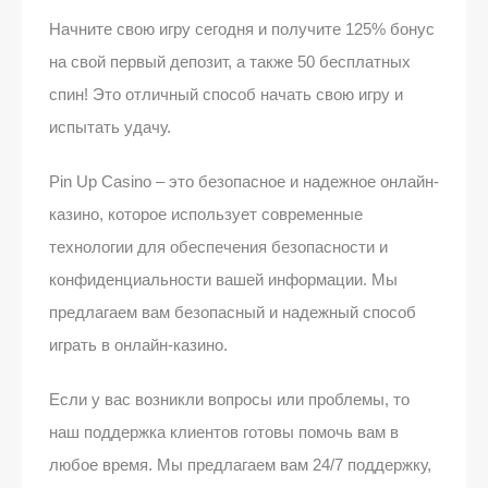
Начните свою игру сегодня и получите 125% бонус
на свой первый депозит, а также 50 бесплатных
спин! Это отличный способ начать свою игру и
испытать удачу.
Pin Up Casino – это безопасное и надежное онлайн-
казино, которое использует современные
технологии для обеспечения безопасности и
конфиденциальности вашей информации. Мы
предлагаем вам безопасный и надежный способ
играть в онлайн-казино.
Если у вас возникли вопросы или проблемы, то
наш поддержка клиентов готовы помочь вам в
любое время. Мы предлагаем вам 24/7 поддержку,