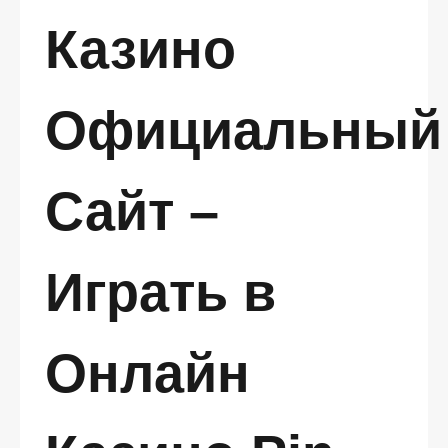
Казино
Официальный
Сайт –
Играть в
Онлайн