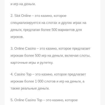
и игр на деньги.
2. Slot Online – это казино, которое
специализируется на слотах и других играх на
деньги, предлагая более 500 вариантов для
игроков.
3. Online Casino – это казино, которое предлагает
игрокам более 500 игр на деньги, включая слоты,
карточные игры и рулетку.
4. Casino Top – это казино, которое предлагает
игрокам более 1 000 слотов и игр на деньги, а
также реальные деньги.
5. Online Casino Top – это казино, которое