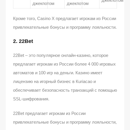
джекпотом
джекпотом
джекпотом
Кроме того, Casino X предлагает игрокам из России
привлекательные бонусы и программу лояльности.
2. 22Bet
22Bet – это популярное онлайн-казино, которое
предлагает игрокам из России более 4 000 игровых
автоматов и 100 игр на деньги. Казино имеет
лицензию на игорный бизнес в Кuriacao и
обеспечивает безопасность транзакций с помощью
SSL-шифрования.
22Bet предлагает игрокам из России
привлекательные бонусы и программу лояльности,