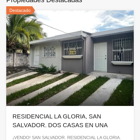
Destacado
RESIDENCIAL LA GLORIA, SAN
SALVADOR. DOS CASAS EN UNA
¡VENDO! SAN SALVADOR. RESIDENCIAL LA GLORIA.