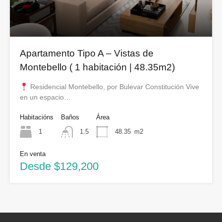
Apartamento Tipo A – Vistas de
Montebello ( 1 habitación | 48.35m2)
Residencial Montebello, por Bulevar Constitución Vive
en un espacio…
Habitacións
Baños
Área
1
1.5
48.35
m2
En venta
Desde $129,200