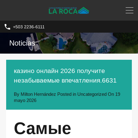
+503 2236-6111
Noticias
казино онлайн 2026 получите
незабываемые впечатления.6631
By
Milton Hernández
Posted in
Uncategorized
On
19
mayo 2026
Самые