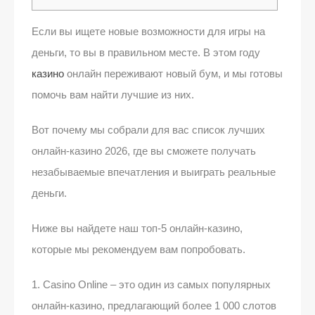
Если вы ищете новые возможности для игры на
деньги, то вы в правильном месте. В этом году
казино
онлайн переживают новый бум, и мы готовы
помочь вам найти лучшие из них.
Вот почему мы собрали для вас список лучших
онлайн-казино 2026, где вы сможете получать
незабываемые впечатления и выиграть реальные
деньги.
Ниже вы найдете наш топ-5 онлайн-казино,
которые мы рекомендуем вам попробовать.
1. Casino Online – это один из самых популярных
онлайн-казино, предлагающий более 1 000 слотов