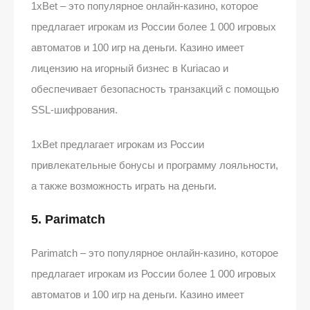
1xBet – это популярное онлайн-казино, которое
предлагает игрокам из России более 1 000 игровых
автоматов и 100 игр на деньги. Казино имеет
лицензию на игорный бизнес в Кuriacao и
обеспечивает безопасность транзакций с помощью
SSL-шифрования.
1xBet предлагает игрокам из России
привлекательные бонусы и программу лояльности,
а также возможность играть на деньги.
5. Parimatch
Parimatch – это популярное онлайн-казино, которое
предлагает игрокам из России более 1 000 игровых
автоматов и 100 игр на деньги. Казино имеет