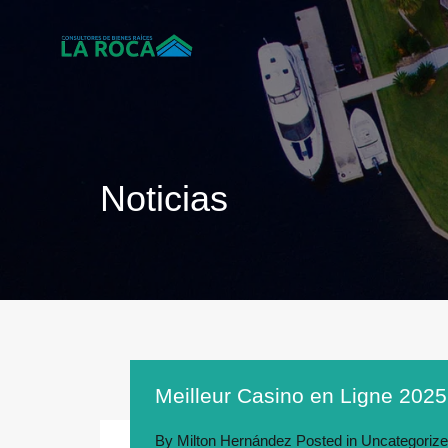
Noticias
Meilleur Casino en Ligne 2025 
By
Milton Hernández
Posted in
Uncategoriz