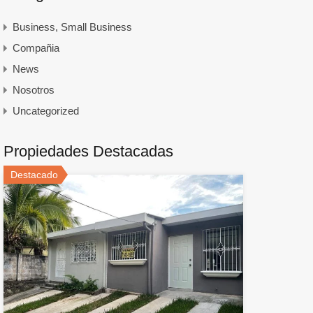
Business, Small Business
Compañia
News
Nosotros
Uncategorized
Propiedades Destacadas
Destacado