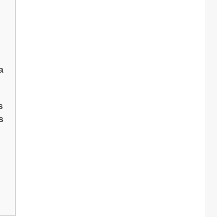
a
s
s