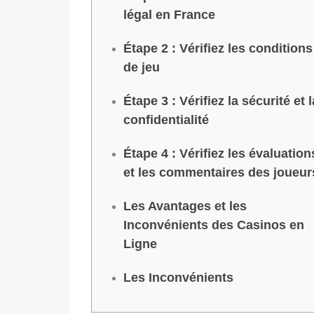
légal en France
Étape 2 : Vérifiez les conditions
de jeu
Étape 3 : Vérifiez la sécurité et l
confidentialité
Étape 4 : Vérifiez les évaluation
et les commentaires des joueur
Les Avantages et les
Inconvénients des Casinos en
Ligne
Les Inconvénients