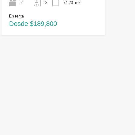
2
2
74.20
m2
En renta
Desde $189,800