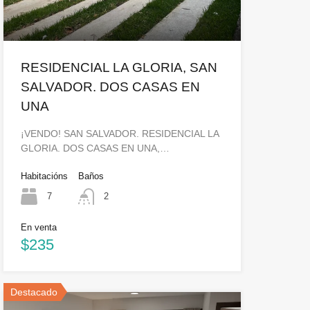
RESIDENCIAL LA GLORIA, SAN
SALVADOR. DOS CASAS EN
UNA
¡VENDO! SAN SALVADOR. RESIDENCIAL LA
GLORIA. DOS CASAS EN UNA,…
Habitacións
Baños
7
2
En venta
$235
Destacado