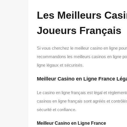
Les Meilleurs Casi
Joueurs Français
Si vous cherchez le meilleur casino en ligne pou
recommandons les meilleurs casinos en ligne pour
ligne légaux et sécurisés.
Meilleur Casino en Ligne France Lég
Le casino en ligne français est légal et réglement
casinos en ligne français sont agréés et contrôlé
sécurité et confiance.
Meilleur Casino en Ligne France