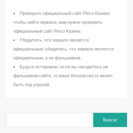
Проверьте официальный сайт Pinco Казино:
чтобы найти зеркало, вам нужно проверить
официальный сайт Pinco Казино.
Убедитесь, что зеркало является
официальным: убедитесь, что зеркало является
официальным, а не фальшивым.
Будьте осторожны: если вы находитесь на
фальшивом сайте, то ваша безопасность может
быть под угрозой.
Buscar: