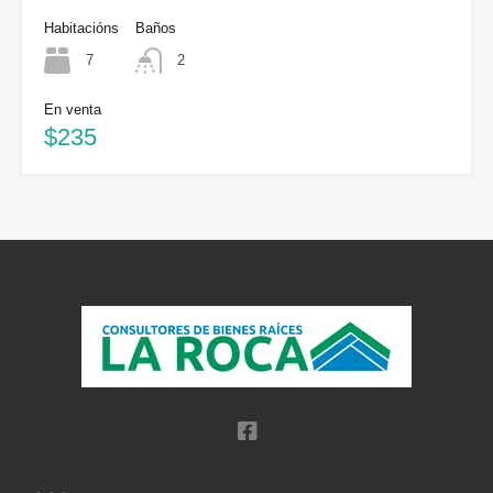
Habitacións
Baños
7
2
En venta
$235