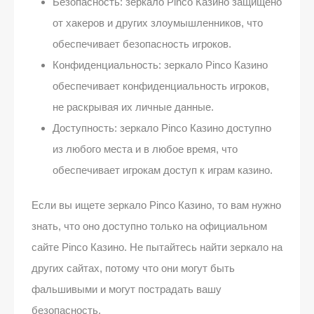
Безопасность: зеркало Pinco Казино защищено
от хакеров и других злоумышленников, что
обеспечивает безопасность игроков.
Конфиденциальность: зеркало Pinco Казино
обеспечивает конфиденциальность игроков,
не раскрывая их личные данные.
Доступность: зеркало Pinco Казино доступно
из любого места и в любое время, что
обеспечивает игрокам доступ к играм казино.
Если вы ищете зеркало Pinco Казино, то вам нужно
знать, что оно доступно только на официальном
сайте Pinco Казино. Не пытайтесь найти зеркало на
других сайтах, потому что они могут быть
фальшивыми и могут пострадать вашу
безопасность.