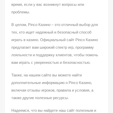
время, если у вас возникнут вопросы или
проблемы.
В целом, Pinco Казино – это отличный выбор для
тех, кто ищет надежный и безопасный способ
играть в казино. Официальный сайт Pinco Казино
предлагает вам широкий спектр игр, программу
лояльности и поддержку клиентов, чтобы помочь
вам играть с уверенностью и безопасностью.
Также, на нашем сайте вы можете найти
дополнительные информацию о Pinco Казино,
включая отзывы игроков, правила и условия, а
также другие полезные ресурсы.
Надеемся, что вы найдете наш сайт полезным и