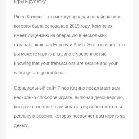
игры и рулетку.
Pinco Казино – это международная онлайн-казино,
которая была основана в 2019 году. Компания
имеет лицензию на операцию в нескольких
странах, включая Европу и Азию. Это означает, что
вы можете играть в казино с уверенностью,
knowing that your transactions are secure and your
winnings are guaranteed.
Официальный сайт Pinco Казино предлагает вам
несколько способов играть, включая демо-версию,
которая позволяет вам играть в игры бесплатно, и
реальную версию, которая позволяет вам играть за
деньги.