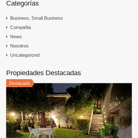
Categorías
Business, Small Business
Compañia
News
Nosotros
Uncategorized
Propiedades Destacadas
Destacado