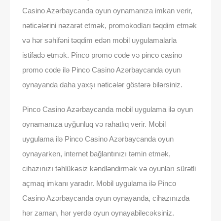
Casino Azərbaycanda oyun oynamanıza imkan verir,
nəticələrini nəzarət etmək, promokodları təqdim etmək
və hər səhifəni təqdim edən mobil uygulamalarla
istifadə etmək. Pinco promo code və pinco casino
promo code ilə Pinco Casino Azərbaycanda oyun
oynayanda daha yaxşı nəticələr göstərə bilərsiniz.
Pinco Casino Azərbaycanda mobil uygulama ilə oyun
oynamanıza uyğunluq və rahatlıq verir. Mobil
uygulama ilə Pinco Casino Azərbaycanda oyun
oynayarken, internet bağlantınızı təmin etmək,
cihazınızı təhlükəsiz kəndləndirmək və oyunları sürətli
açmaq imkanı yaradır. Mobil uygulama ilə Pinco
Casino Azərbaycanda oyun oynayanda, cihazınızda
hər zaman, hər yerdə oyun oynayabilecəksiniz.