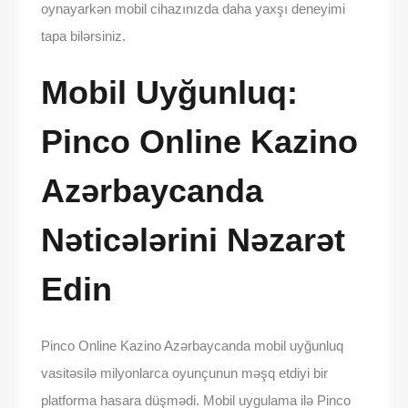
oynayarkən mobil cihazınızda daha yaxşı deneyimi
tapa bilərsiniz.
Mobil Uyğunluq:
Pinco Online Kazino
Azərbaycanda
Nəticələrini Nəzarət
Edin
Pinco Online Kazino Azərbaycanda mobil uyğunluq
vasitəsilə milyonlarca oyunçunun məşq etdiyi bir
platforma hasara düşmədi. Mobil uygulama ilə Pinco