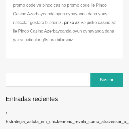
promo code və pinco casino promo code ilə Pinco
Casino Azərbaycanda oyun oynayanda daha yaxşı
nəticələr göstərə bilərsiniz.
pinko az
və pinko casino az
ilə Pinco Casino Azərbaycanda oyun oynayanda daha
yaxşı nəticələr göstərə bilərsiniz.
Buscar:
Entradas recientes
Estratégia_astuta_em_chickenroad_revela_como_atravessar_a_