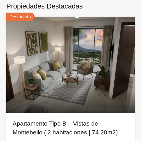
Propiedades Destacadas
Destacado
Apartamento Tipo B – Vistas de
Montebello ( 2 habitaciones | 74.20m2)