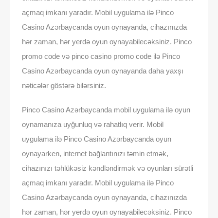
açmaq imkanı yaradır. Mobil uygulama ilə Pinco
Casino Azərbaycanda oyun oynayanda, cihazınızda
hər zaman, hər yerdə oyun oynayabilecəksiniz. Pinco
promo code və pinco casino promo code ilə Pinco
Casino Azərbaycanda oyun oynayanda daha yaxşı
nəticələr göstərə bilərsiniz.
Pinco Casino Azərbaycanda mobil uygulama ilə oyun
oynamanıza uyğunluq və rahatlıq verir. Mobil
uygulama ilə Pinco Casino Azərbaycanda oyun
oynayarken, internet bağlantınızı təmin etmək,
cihazınızı təhlükəsiz kəndləndirmək və oyunları sürətli
açmaq imkanı yaradır. Mobil uygulama ilə Pinco
Casino Azərbaycanda oyun oynayanda, cihazınızda
hər zaman, hər yerdə oyun oynayabilecəksiniz. Pinco