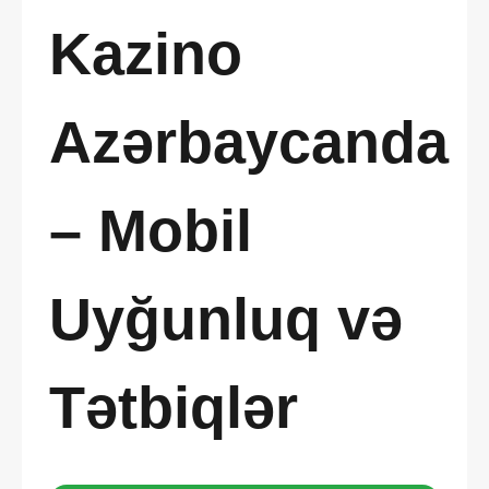
Kazino
Azərbaycanda
– Mobil
Uyğunluq və
Tətbiqlər