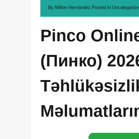
By
Milton Hernández
Posted in
Uncategoriz
Pinco Onlin
(Пинко) 202
Təhlükəsizli
Məlumatları