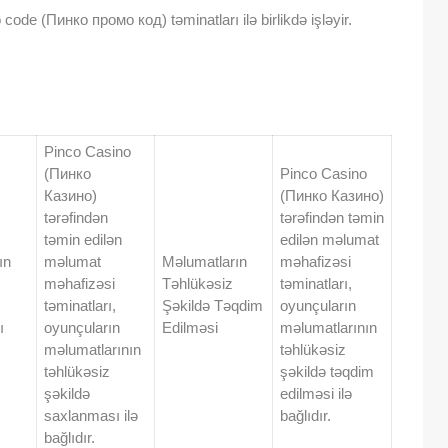
de (Пинко промо код) təminatları ilə birlikdə işləyir.
Pinco Casino
(Пинко
Pinco Casino
Казино)
(Пинко Казино)
tərəfindən
tərəfindən təmin
təmin edilən
edilən məlumat
ın
məlumat
Məlumatların
məhafizəsi
məhafizəsi
Təhlükəsiz
təminatları,
təminatları,
Şəkildə Təqdim
oyunçuların
ı
oyunçuların
Edilməsi
məlumatlarının
məlumatlarının
təhlükəsiz
təhlükəsiz
şəkildə təqdim
şəkildə
edilməsi ilə
saxlanması ilə
bağlıdır.
bağlıdır.