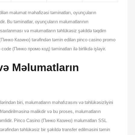
ilən məlumat məhafizəsi təminatları, oyunçuların
r. Bu təminatlar, oyunçuların məlumatlarının
də saxlanması və məlumatların təhlükəsiz şəkildə təqdim
no (Пинко Казино) tərəfindən təmin edilən pinco casino promo
de (Пинко промо код) təminatları ilə birlikdə işləyir.
və Məlumatların
rindən biri, məlumatların məhafızasını və təhlükəsizliyini
frləndirilməsinə malikdir və bu proses, məlumatların
önəmlidir. Pinco Casino (Пинко Казино) məlumatları SSL
t tərəfindən təhlükəsiz bir şəkildə transfer edilməsini təmin