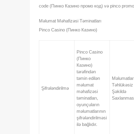
code (Пинко Казино промо код) və pinco promo co
Məlumat Məhafizəsi Təminatları
Pinco Casino (Пинко Казино)
Pinco Casino
(Пинко
Казино)
tərəfindən
təmin edilən
Məlumatlar
məlumat
Təhlükəsiz
Şifrələndirilmə
məhafizəsi
Şəkildə
təminatları,
Saxlanmas
oyunçuların
məlumatlarının
şifrələndirilməsi
ilə bağlıdır.