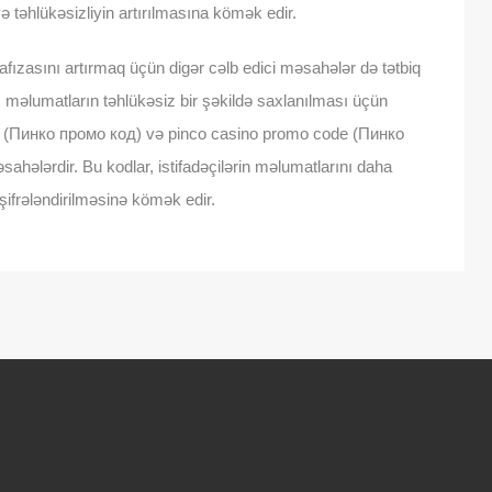
 və təhlükəsizliyin artırılmasına kömək edir.
zasını artırmaq üçün digər cəlb edici məsahələr də tətbiq
də, məlumatların təhlükəsiz bir şəkildə saxlanılması üçün
de (Пинко промо код) və pinco casino promo code (Пинко
hələrdir. Bu kodlar, istifadəçilərin məlumatlarını daha
şifrələndirilməsinə kömək edir.