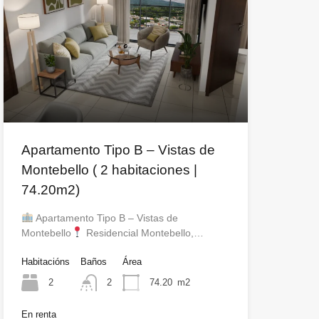
Apartamento Tipo B – Vistas de
Montebello ( 2 habitaciones |
74.20m2)
Apartamento Tipo B – Vistas de
Montebello
Residencial Montebello,…
Habitacións
Baños
Área
2
2
74.20
m2
En renta