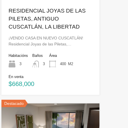
RESIDENCIAL JOYAS DE LAS
PILETAS, ANTIGUO
CUSCATLÁN, LA LIBERTAD
¡VENDO CASA EN NUEVO CUSCATLÁN!
Residencial Joyas de las Piletas,…
Habitacións
Baños
Área
3
3
400
M2
En venta
$668,000
Destacado