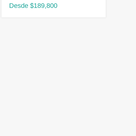
Desde $189,800