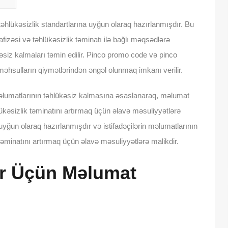
əhlükəsizlik standartlarına uyğun olaraq hazırlanmışdır. Bu
zəsi və təhlükəsizlik təminatı ilə bağlı məqsədlərə
kəsiz kalmaları təmin edilir. Pinco promo code və pinco
 məhsulların qiymətlərindən əngəl olunmaq imkanı verilir.
 məlumatlarının təhlükəsiz kalmasına əsaslanaraq, məlumat
ükəsizlik təminatını artırmaq üçün əlavə məsuliyyətlərə
 uyğun olaraq hazırlanmışdır və istifadəçilərin məlumatlarının
təminatını artırmaq üçün əlavə məsuliyyətlərə malikdir.
ar Üçün Məlumat