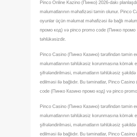
Pinco Online Kazino (Пинко) 2026-dakı planlaşdırı
məlumatlarının məhafizəsi təmin olunur. Pinco C
oyunlar üçün məlumat məhafizəsi ilə bağlı məlu
промо код) və pinco promo code (Пинко промо ко
təhlükəsizdir.
Pinco Casino (Пинко Казино) tərəfindən təmin ed
məlumatlarının təhlükəsiz korunmasına kömək edi
şifrələndirilməsi, məlumatların təhlükəsiz şəkil
edilməsi ilə bağlıdır. Bu təminatlar, Pinco Casi
code (Пинко Казино промо код) və pinco promo co
Pinco Casino (Пинко Казино) tərəfindən təmin ed
məlumatlarının təhlükəsiz korunmasına kömək edi
şifrələndirilməsi, məlumatların təhlükəsiz şəkil
edilməsi ilə bağlıdır. Bu təminatlar, Pinco Casi