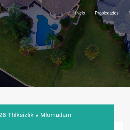
Inicio
Propiedades
6 Thlksizlik v Mlumatlarn