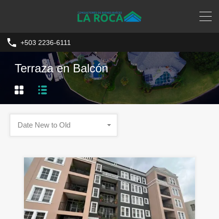
+503 2236-6111
Terraza en Balcón
Date New to Old