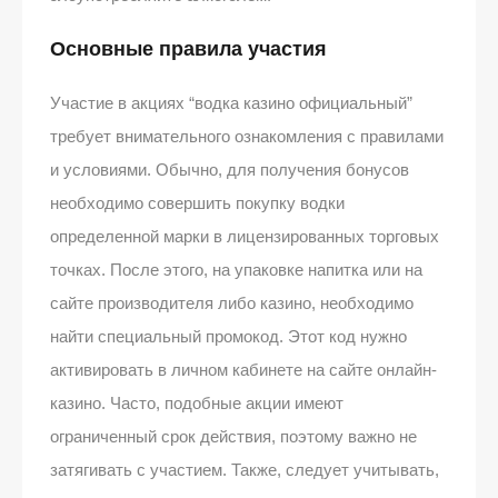
Основные правила участия
Участие в акциях “водка казино официальный”
требует внимательного ознакомления с правилами
и условиями. Обычно, для получения бонусов
необходимо совершить покупку водки
определенной марки в лицензированных торговых
точках. После этого, на упаковке напитка или на
сайте производителя либо казино, необходимо
найти специальный промокод. Этот код нужно
активировать в личном кабинете на сайте онлайн-
казино. Часто, подобные акции имеют
ограниченный срок действия, поэтому важно не
затягивать с участием. Также, следует учитывать,