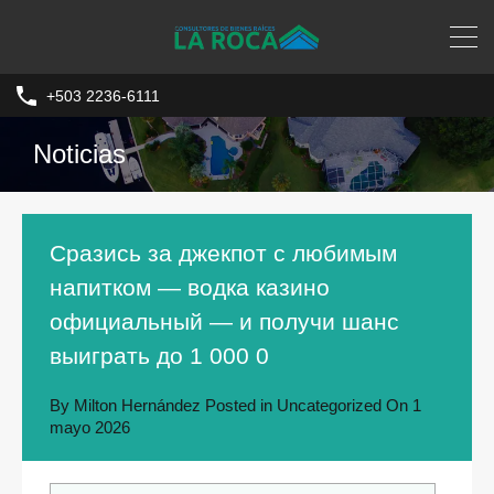
+503 2236-6111
Noticias
Сразись за джекпот с любимым
напитком — водка казино
официальный — и получи шанс
выиграть до 1 000 0
By
Milton Hernández
Posted in
Uncategorized
On
1
mayo 2026