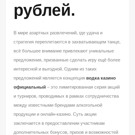
рублей.
В мире азартных развлечений, где удача и
стратегия переплетаются в захватывающем танце,
всё большее внимание привлекают уникальные
предложения, призванные сделать игру ещё более
интересной и выгодной. Одним из таких
предложений является концепция
водка казино
официальный
– это лимитированная серия акций
и турниров, проводимых в рамках сотрудничества
между известными брендами алкогольной
продукции и онлайн-казино. Суть акции
заключается в предоставлении участникам
дополнительных бонусов, призов и возможностей