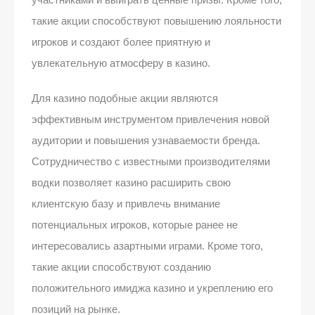
такие акции способствуют повышению лояльности
игроков и создают более приятную и
увлекательную атмосферу в казино.
Для казино подобные акции являются
эффективным инструментом привлечения новой
аудитории и повышения узнаваемости бренда.
Сотрудничество с известными производителями
водки позволяет казино расширить свою
клиентскую базу и привлечь внимание
потенциальных игроков, которые ранее не
интересовались азартными играми. Кроме того,
такие акции способствуют созданию
положительного имиджа казино и укреплению его
позиций на рынке.