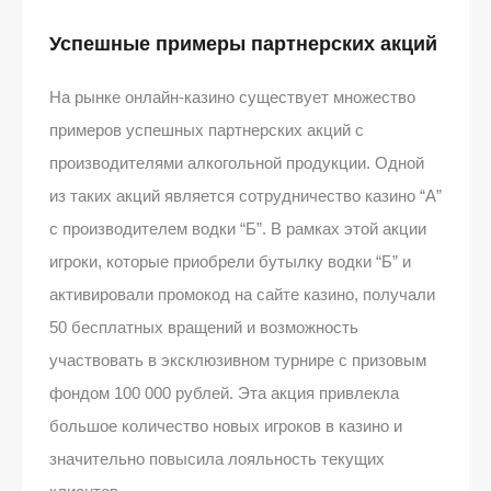
Успешные примеры партнерских акций
На рынке онлайн-казино существует множество
примеров успешных партнерских акций с
производителями алкогольной продукции. Одной
из таких акций является сотрудничество казино “А”
с производителем водки “Б”. В рамках этой акции
игроки, которые приобрели бутылку водки “Б” и
активировали промокод на сайте казино, получали
50 бесплатных вращений и возможность
участвовать в эксклюзивном турнире с призовым
фондом 100 000 рублей. Эта акция привлекла
большое количество новых игроков в казино и
значительно повысила лояльность текущих