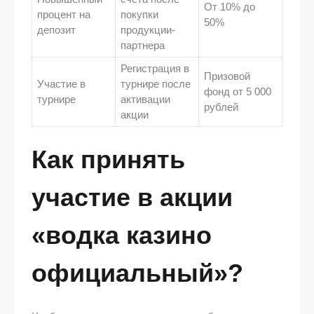
От 10% до
процент на
покупки
50%
депозит
продукции-
партнера
Регистрация в
Призовой
Участие в
турнире после
фонд от 5 000
турнире
активации
рублей
акции
Как принять
участие в акции
«водка казино
официальный»?