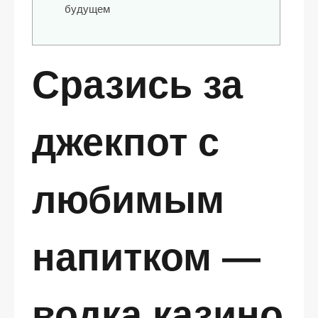
будущем
Сразись за
джекпот с
любимым
напитком —
водка казино