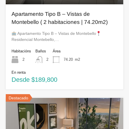
Apartamento Tipo B – Vistas de
Montebello ( 2 habitaciones | 74.20m2)
Apartamento Tipo B – Vistas de Montebello
Residencial Montebello,…
Habitacións
Baños
Área
2
2
74.20
m2
En renta
Desde $189,800
Destacado