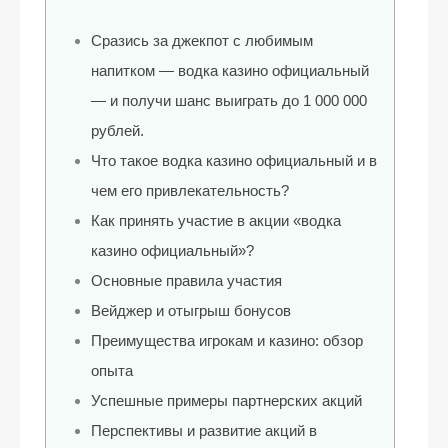
Сразись за джекпот с любимым
напитком — водка казино официальный
— и получи шанс выиграть до 1 000 000
рублей.
Что такое водка казино официальный и в
чем его привлекательность?
Как принять участие в акции «водка
казино официальный»?
Основные правила участия
Вейджер и отыгрыш бонусов
Преимущества игрокам и казино: обзор
опыта
Успешные примеры партнерских акций
Перспективы и развитие акций в