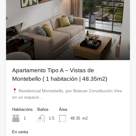
Apartamento Tipo A – Vistas de
Montebello ( 1 habitación | 48.35m2)
Residencial Montebello, por Bulevar Constitución Vive
en un espacio…
Habitacións
Baños
Área
1
1.5
48.35
m2
En venta