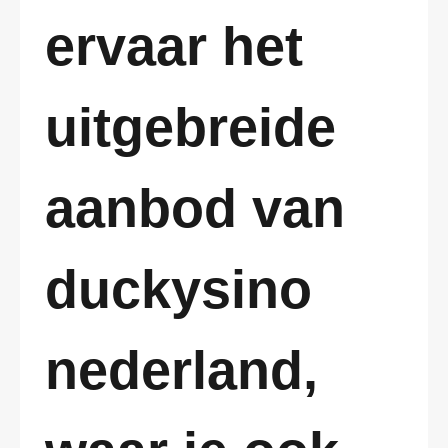
ervaar het
uitgebreide
aanbod van
duckysino
nederland,