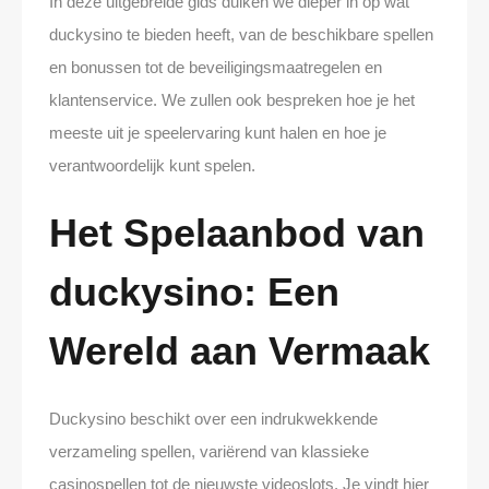
In deze uitgebreide gids duiken we dieper in op wat
duckysino te bieden heeft, van de beschikbare spellen
en bonussen tot de beveiligingsmaatregelen en
klantenservice. We zullen ook bespreken hoe je het
meeste uit je speelervaring kunt halen en hoe je
verantwoordelijk kunt spelen.
Het Spelaanbod van
duckysino: Een
Wereld aan Vermaak
Duckysino beschikt over een indrukwekkende
verzameling spellen, variërend van klassieke
casinospellen tot de nieuwste videoslots. Je vindt hier