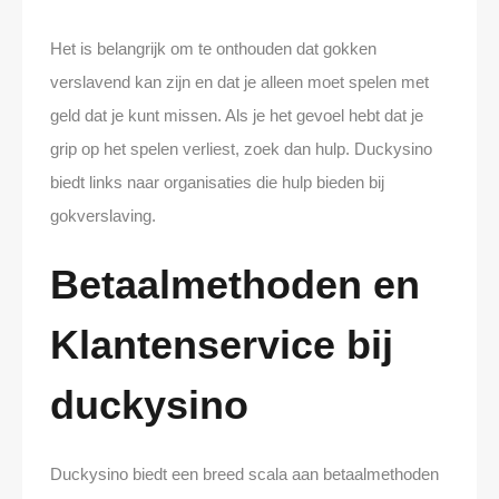
Het is belangrijk om te onthouden dat gokken
verslavend kan zijn en dat je alleen moet spelen met
geld dat je kunt missen. Als je het gevoel hebt dat je
grip op het spelen verliest, zoek dan hulp. Duckysino
biedt links naar organisaties die hulp bieden bij
gokverslaving.
Betaalmethoden en
Klantenservice bij
duckysino
Duckysino biedt een breed scala aan betaalmethoden