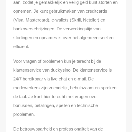
aan, zodat je gemakkelijk en veilig geld kunt storten en
opnemen. Je kunt gebruikmaken van creditcards
(Visa, Mastercard), e-wallets (Skrill, Neteller) en
bankoverschrijvingen. De verwerkingstijd van
stortingen en opnames is over het algemeen snel en
efficiënt.
Voor vragen of problemen kun je terecht bij de
klantenservice van duckysino. De klantenservice is
24/7 bereikbaar via live chat en e-mail. De
medewerkers zijn vriendelijk, behulpzaam en spreken
de taal. Je kunt hier terecht met vragen over
bonussen, betalingen, spellen en technische
problemen.
De betrouwbaarheid en professionaliteit van de