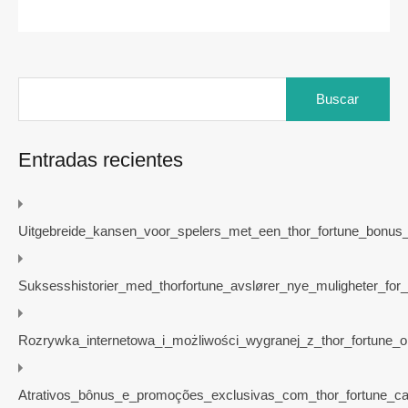
Buscar:
Entradas recientes
Uitgebreide_kansen_voor_spelers_met_een_thor_fortune_bonus_
Suksesshistorier_med_thorfortune_avslører_nye_muligheter_fo
Rozrywka_internetowa_i_możliwości_wygranej_z_thor_fortune_o
Atrativos_bônus_e_promoções_exclusivas_com_thor_fortune_ca