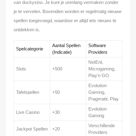
van duckysino. Je kunt je urenlang vermaken zonder
je te vervelen. Bovendien worden er regelmatig nieuwe
spellen toegevoegd, waardoor er altijd iets nieuws te
ontdekken is.
Aantal Spellen
Software
Spelcategorie
(Indicatie)
Providers
NetEnt,
Slots
+500
Microgaming,
Play’n GO
Evolution
Tafelspellen
+50
Gaming,
Pragmatic Play
Evolution
Live Casino
+30
Gaming
Verschillende
Jackpot Spellen
+20
Providers